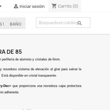
shopping_cart


Carrito
(0)
Iniciar sesión

 !
BAÑO
A DE 85
 perfilería de aluminio y cristales de 6mm.
 y novedoso sistema de elevación al girar para salvar la
. Está disponible en cristal transparente.
Dry-Dec+
que proporciona una novedosa capa protectora
 no adherente.