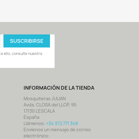
 ello, consulte nuestra
INFORMACIÓN DE LA TIENDA
Mosquiteras JULIAN
Avda. CLOSA del LLOP, 95
17130 L'ESCALA
España
Llámenos:
+34 972 771 348
Envíenos un mensaje de correo
electrónico: