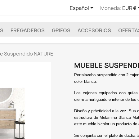

Español
Moneda:
EUR €
AS
FREGADEROS
GRIFOS
ACCESORIOS
OFERTAS
e Suspendido NATURE
MUEBLE SUSPEND
Portalavabo suspendido con 2 cajon
color blanco.
Los cajones equipados con guías 
cierre amortiguado e interior de los
Diseño y prácticidad a la vez. Sus
estructura de
Melamina Blanco Mate
este mueble
bicolor
un producto de g
Se conjunta con el plato de ducha t