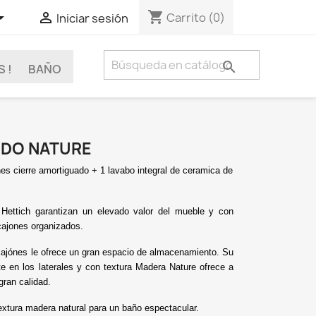
shopping_cart


Carrito
(0)
Iniciar sesión

 !
BAÑO
IDO NATURE
es cierre amortiguado + 1 lavabo integral de ceramica de
Hettich garantizan un elevado valor del mueble y con
 cajones organizados.
 cajónes le ofrece un gran espacio de almacenamiento. Su
 en los laterales y con textura Madera Nature
ofrece a
ran calidad.
extura madera natural para un baño espectacular.