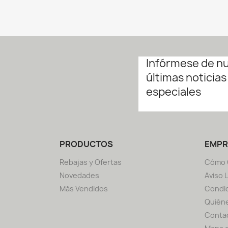
Infórmese de n
últimas noticias
especiales
PRODUCTOS
EMPR
Rebajas y Ofertas
Cómo 
Novedades
Aviso 
Más Vendidos
Condic
Quién
Conta