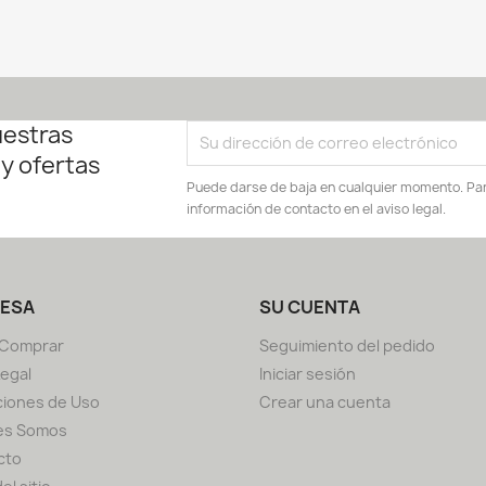
uestras
 y ofertas
Puede darse de baja en cualquier momento. Para
información de contacto en el aviso legal.
ESA
SU CUENTA
Comprar
Seguimiento del pedido
Legal
Iniciar sesión
iones de Uso
Crear una cuenta
es Somos
cto