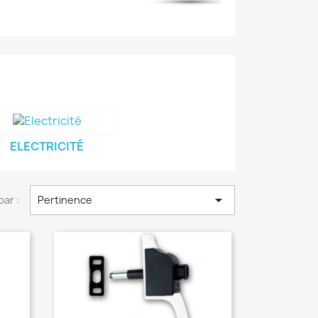
ELECTRICITÉ

par :
Pertinence