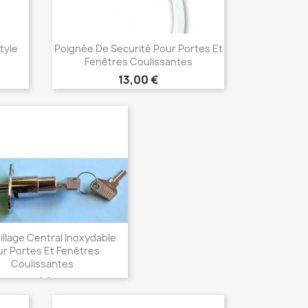
tyle
Poignée De Securité Pour Portes Et
Fenêtres Coulissantes
Prix
13,00 €
Choisir

illage Central Inoxydable
r Portes Et Fenêtres
Coulissantes
Prix
15,00 €
Choisir
