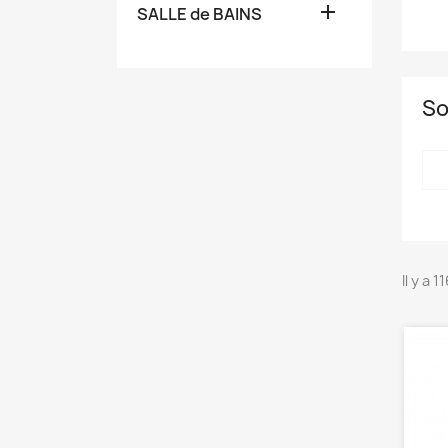

SALLE de BAINS
So
Il y a 