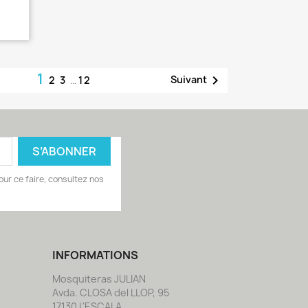
1

Suivant
2
3
…
12
ur ce faire, consultez nos
INFORMATIONS
Mosquiteras JULIAN
Avda. CLOSA del LLOP, 95
17130 L'ESCALA