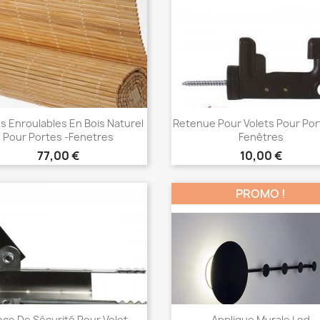
s Enroulables En Bois Naturel
Retenue Pour Volets Pour Por
Pour Portes -fenetres
Fenêtres
Prix
Prix
77,00 €
10,00 €
Choisir
Choisir


PROMO !
nce De Sécurité Pour Volet
Applique Murale Led