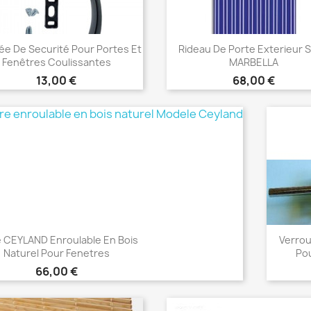
ée De Securité Pour Portes Et
Rideau De Porte Exterieur S
Fenêtres Coulissantes
MARBELLA
Prix
Prix
13,00 €
68,00 €
Choisir
Choisir


 CEYLAND Enroulable En Bois
Verrou
Naturel Pour Fenetres
Pou
Prix
66,00 €
Choisir
