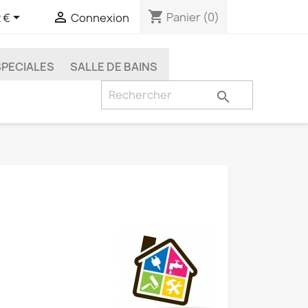
shopping_cart


Panier
(0)
 €
Connexion
SPECIALES
SALLE DE BAINS
