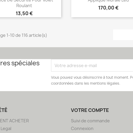
Roulant
Prix
170,00 €
Prix
13,50 €
Choisir
Choisir


ge 1-10 de 116 article(s)
res spéciales
Vous pouvez vous désinscrire à tout moment. Po
coordonnées dans les mentions légales.
ÉTÉ
VOTRE COMPTE
ENT ACHETER
Suivi de commande
 Legal
Connexion