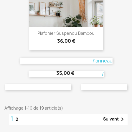
Plafonier Suspendu Bambou
Prix
36,00 €
Plafonier Anneau Metallique
Prix
25,00 €
Produit Unique ! Ampoule Led
GÉANTE E27 - 20W
Prix
35,00 €
Lampe Suspendue
Plafonier Suspendu Me
Prix
Prix
38,00 €
31,00 €
Affichage 1-10 de 19 article(s)
1

Suivant
2