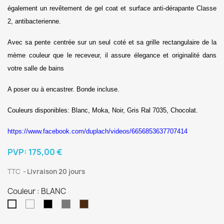
également un revêtement de gel coat et surface anti-dérapante Classe
2, antibacterienne.
Avec sa pente centrée sur un seul coté et sa grille rectangulaire de la
mème couleur que le receveur, il assure élegance et originalité dans
votre salle de bains
A poser ou à encastrer. Bonde incluse.
Couleurs disponibles: Blanc, Moka, Noir, Gris Ral 7035, Chocolat.
https://www.facebook.com/duplach/videos/6656853637707414
PVP:
175,00 €
TTC
Livraison 20 jours
Couleur : BLANC
RAL
noir
gris
Moka
BLANC
8017
4010