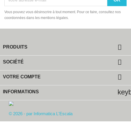
Vous pouvez vous désinscrire à tout moment. Pour ce faire, consultez nos
coordonnées dans les mentions légales.

PRODUITS

SOCIÉTÉ

VOTRE COMPTE
key
INFORMATIONS
© 2026 - par Informatica L'Escala