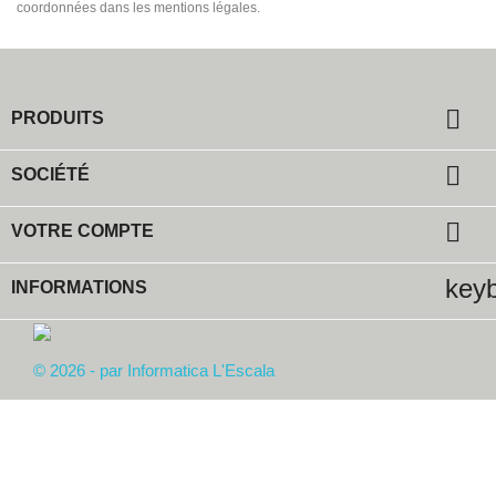
coordonnées dans les mentions légales.

PRODUITS

SOCIÉTÉ

VOTRE COMPTE
key
INFORMATIONS
© 2026 - par Informatica L'Escala