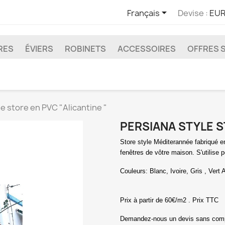

Français
Devise :
EUR
RES
ÉVIERS
ROBINETS
ACCESSOIRES
OFFRES 
e store en PVC "Alicantine "
PERSIANA STYLE S
Store style Méditerannée fabriqué 
fenêtres de vôtre maison. S'utilise p
Couleurs
: Blanc, Ivoire, Gris , Vert
Prix à partir de 60€/m2 .
Prix TTC
Demandez-nous un devis sans compr