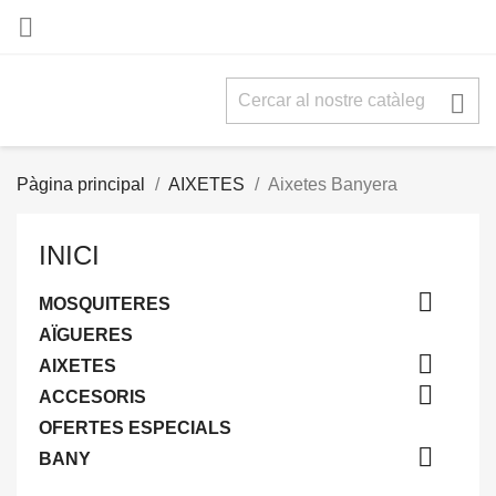


Pàgina principal
AIXETES
Aixetes Banyera
INICI

MOSQUITERES
AÏGUERES

AIXETES

ACCESORIS
OFERTES ESPECIALS

BANY