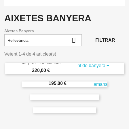
AIXETES BANYERA
Aixetes Banyera

FILTRAR
Rellevància
Veient 1-4 de 4 articles(s)
Conjunt Aixeta Monocomandament De
Banyera + Rentamans
Preu
Conjunt Aixeta Monocomandament De
220,00 €
Dutxa + Rentamans
Preu
Aixeta Banyera TRIO
195,00 €
Preu
220,00 €
Aixeta Banyera
Preu
125,00 €