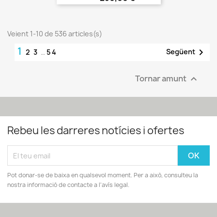
Veient 1-10 de 536 articles(s)
1

Següent
2
3
…
54
Tornar amunt

Rebeu les darreres notícies i ofertes
Pot donar-se de baixa en qualsevol moment. Per a això, consulteu la
nostra informació de contacte a l'avís legal.