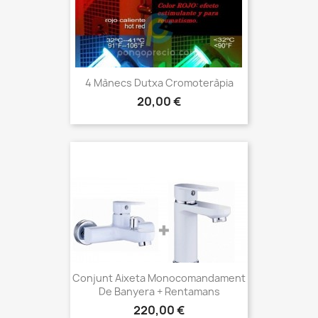
4 Mànecs Dutxa Cromoteràpia
Preu
20,00 €
Conjunt Aixeta Monocomandament
De Banyera + Rentamans
Preu
220,00 €