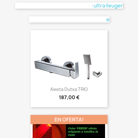
Mosquitera Finestra Enrotllable
Preu
45,11 €
Aixeta Dutxa TRIO
Preu
187,00 €
EN OFERTA!