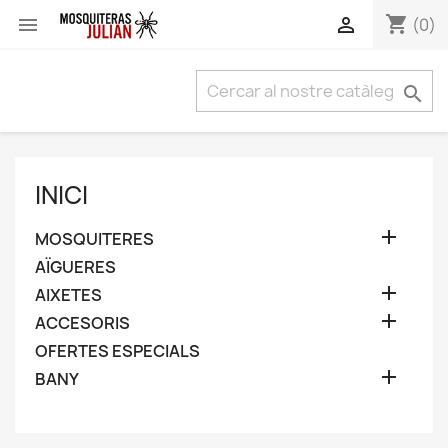
shopping_cart


(0)

INICI

MOSQUITERES
AÏGUERES

AIXETES

ACCESORIS
OFERTES ESPECIALS

BANY