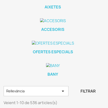
AIXETES
ACCESORIS
OFERTES ESPECIALS
BANY

FILTRAR
Rellevància
Plat De Dutxa Pissarra Modern
Veient 1-10 de 536 articles(s)
Preu
175,00 €