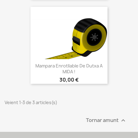
Mampara Enrotllable De Dutxa A
MIDA !
Preu
30,00 €
Veient 1-3 de 3 articles(s)
Tornar amunt
