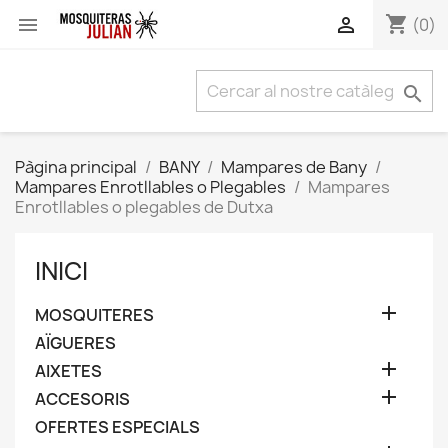
shopping_cart


(0)

Pàgina principal
BANY
Mampares de Bany
Mampares Enrotllables o Plegables
Mampares
Enrotllables o plegables de Dutxa
INICI

MOSQUITERES
AÏGUERES

AIXETES

ACCESORIS
OFERTES ESPECIALS